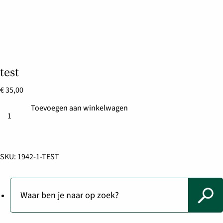
test
€
35,00
Toevoegen aan winkelwagen
test
aantal
SKU:
1942-1-TEST