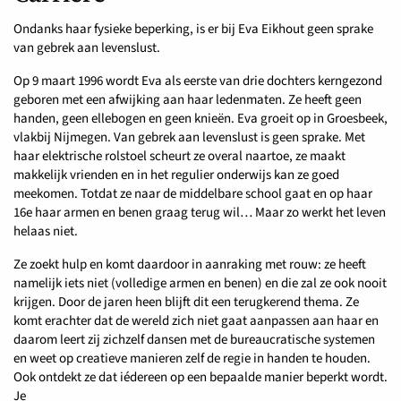
Ondanks haar fysieke beperking, is er bij Eva Eikhout geen sprake
van gebrek aan levenslust.
Op 9 maart 1996 wordt Eva als eerste van drie dochters kerngezond
geboren met een afwijking aan haar ledenmaten. Ze heeft geen
handen, geen ellebogen en geen knieën. Eva groeit op in Groesbeek,
vlakbij Nijmegen. Van gebrek aan levenslust is geen sprake. Met
haar elektrische rolstoel scheurt ze overal naartoe, ze maakt
makkelijk vrienden en in het regulier onderwijs kan ze goed
meekomen. Totdat ze naar de middelbare school gaat en op haar
16e haar armen en benen graag terug wil… Maar zo werkt het leven
helaas niet.
Ze zoekt hulp en komt daardoor in aanraking met rouw: ze heeft
namelijk iets niet (volledige armen en benen) en die zal ze ook nooit
krijgen. Door de jaren heen blijft dit een terugkerend thema. Ze
komt erachter dat de wereld zich niet gaat aanpassen aan haar en
daarom leert zij zichzelf dansen met de bureaucratische systemen
en weet op creatieve manieren zelf de regie in handen te houden.
Ook ontdekt ze dat iédereen op een bepaalde manier beperkt wordt.
Je