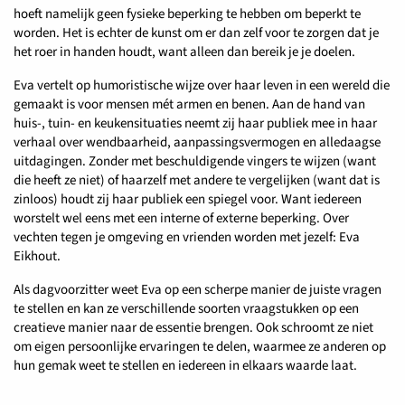
hoeft namelijk geen fysieke beperking te hebben om beperkt te
worden. Het is echter de kunst om er dan zelf voor te zorgen dat je
het roer in handen houdt, want alleen dan bereik je je doelen.
Eva vertelt op humoristische wijze over haar leven in een wereld die
gemaakt is voor mensen mét armen en benen. Aan de hand van
huis-, tuin- en keukensituaties neemt zij haar publiek mee in haar
verhaal over wendbaarheid, aanpassingsvermogen en alledaagse
uitdagingen. Zonder met beschuldigende vingers te wijzen (want
die heeft ze niet) of haarzelf met andere te vergelijken (want dat is
zinloos) houdt zij haar publiek een spiegel voor. Want iedereen
worstelt wel eens met een interne of externe beperking. Over
vechten tegen je omgeving en vrienden worden met jezelf: Eva
Eikhout.
Als dagvoorzitter weet Eva op een scherpe manier de juiste vragen
te stellen en kan ze verschillende soorten vraagstukken op een
creatieve manier naar de essentie brengen. Ook schroomt ze niet
om eigen persoonlijke ervaringen te delen, waarmee ze anderen op
hun gemak weet te stellen en iedereen in elkaars waarde laat.