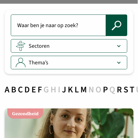
Sectoren
Thema’s
A
B
C
D
E
F
G
H
I
J
K
L
M
N
O
P
Q
R
S
T
Gezondheid