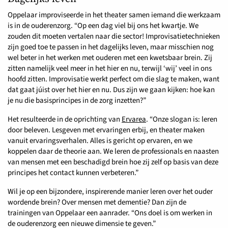
Oppelaar improviseerde in het theater samen iemand die werkzaam
is in de ouderenzorg. “Op een dag viel bij ons het kwartje. We
zouden dit moeten vertalen naar die sector! Improvisatietechnieken
zijn goed toe te passen in het dagelijks leven, maar misschien nog
wel beter in het werken met ouderen met een kwetsbaar brein. Zij
zitten namelijk veel meer in het hier en nu, terwijl ‘wij’ veel in ons
hoofd zitten. Improvisatie werkt perfect om die slag te maken, want
dat gaat júist over het hier en nu. Dus zijn we gaan kijken: hoe kan
je nu die basisprincipes in de zorg inzetten?”
Het resulteerde in de oprichting van
Ervarea
. “Onze slogan is: leren
door beleven. Lesgeven met ervaringen erbij, en theater maken
vanuit ervaringsverhalen. Alles is gericht op ervaren, en we
koppelen daar de theorie aan. We leren de professionals en naasten
van mensen met een beschadigd brein hoe zij zelf op basis van deze
principes het contact kunnen verbeteren.”
Wil je op een bijzondere, inspirerende manier leren over het ouder
wordende brein? Over mensen met dementie? Dan zijn de
trainingen van Oppelaar een aanrader. “Ons doel is om werken in
de ouderenzorg een nieuwe dimensie te geven.”