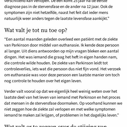
verschillend kan verlopen. De een komt 25 jaar na de eerste
diagnose pas in de stervensfase en de ander na 12 jaar. Ook de
symptomen zijn niet hetzelfde, naast het feit dat ieder mens
natuurlijk weer anders tegen de laatste levensfase aankijkt.”
Wat valt je tot nu toe op?
“Een aantal maanden geleden overleed een patiënt met de ziekte
van Parkinson door middel van euthanasie. Ik kende deze persoon
al langer. Uit diens antwoorden op mijn vragen bleken een aantal
dingen. Het was iemand die graag het heft in eigen handen nam,
die controle wilde houden. De ziekte van Parkinson leidt tot
controleverlies, iets wat die persoon dus niet fijn vond. Het verzoek
om euthanasie was voor deze persoon een laatste manier om toch
nog controle te houden over het eigen leven.
Verder valt vooral op dat we eigenlijk heel weinig weten over het
laatste deel van het leven van iemand met Parkinson en het proces
dat mensen in de stervensfase doormaken. Op voorhand kunnen we
niet zeggen hoe de ziekte zal verlopen en met welke symptomen
iemand te maken zal krijgen, of problemen in het dagelijks leven.”
Wat valt er te zeggen over de stijging van