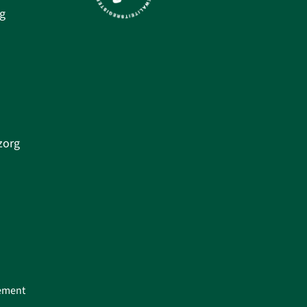
g
zorg
tement