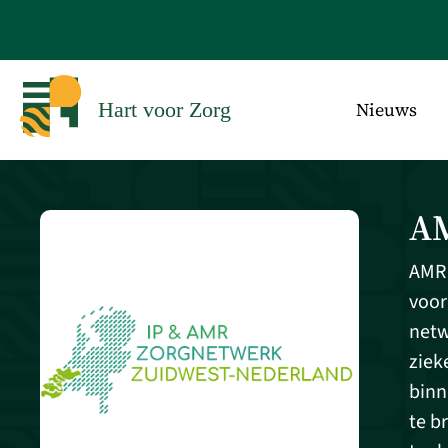
Nieuws
Hart voor Zorg
AM
AMR 
voor
netw
ziek
binn
te b