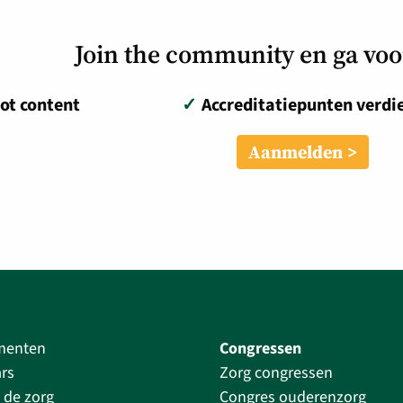
Join the community en ga vo
ot content
✓
Accreditatiepunten verdi
Aanmelden
menten
Congressen
rs
Zorg congressen
 de zorg
Congres ouderenzorg