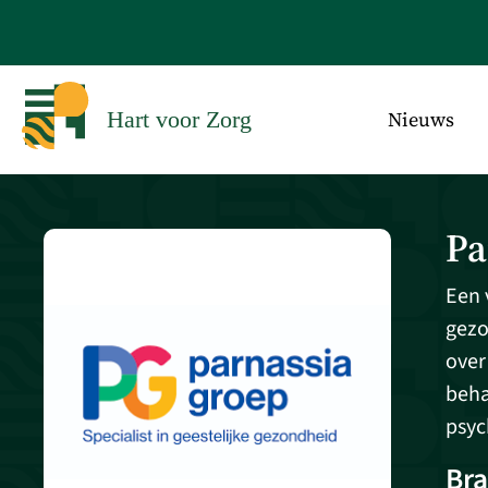
Nieuws
Hart voor Zorg
Pa
Een 
gezo
over
beha
psyc
Br