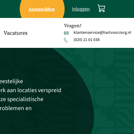
Aanmelden
Inloggen
Vragen?
Vacatures
klantenservice@hartvoorzorg.nl
(020) 21 01 038
estelijke
k aan locaties verspreid
e specialistische
problemen en
.