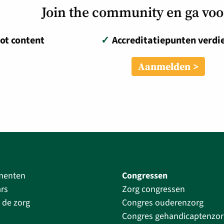
Join the community en ga vo
ot content
✓
Accreditatiepunten verdi
Aanmelden
menten
Congressen
rs
Zorg congressen
 de zorg
Congres ouderenzorg
Congres gehandicaptenzor