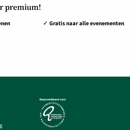
or premium!
enen
✓
Gratis naar alle evenementen
g