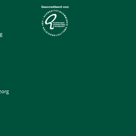
g
zorg