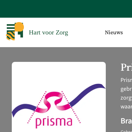
Nieuws
Hart voor Zorg
Pr
Pris
gebr
zorg
waar
Br