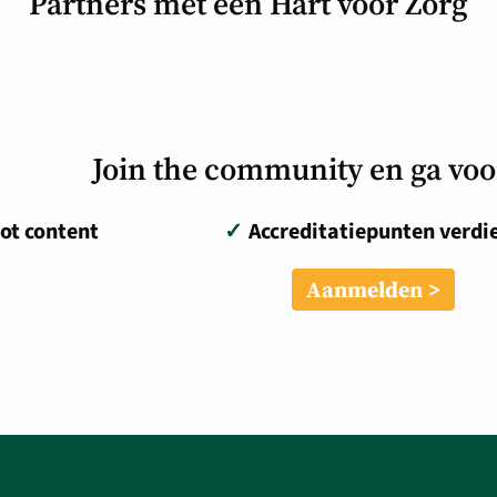
Partners met een Hart voor Zorg
Join the community en ga vo
ot content
✓
Accreditatiepunten verdi
Aanmelden