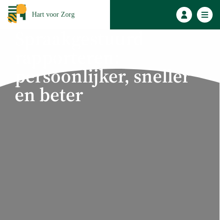
Hart voor Zorg
Spraakgestuurd
rapporteren:
persoonlijker, sneller
en beter