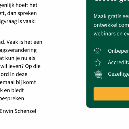
nlijk hoeft het
ft, dan spreken
Maak gratis ee
gvraag is vaak:
ontwikkel com
webinars en e
d. Vaak is het een
ragsverandering
Onbeper
t kun je nu als
Accredit
wil leven? Op die
Gezellig
oord in deze
llemaal bij komt
jk en biedt
bespreken.
 Erwin Schenzel