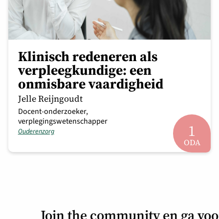
Klinisch redeneren als
verpleegkundige: een
onmisbare vaardigheid
Jelle Reijngoudt
Docent-onderzoeker,
verplegingswetenschapper
1
Ouderenzorg
ODA
Join the community en ga vo