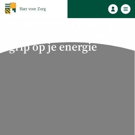
Hart voor Zorg
Doorgaan tot je erbij
neervalt? Tijd voor
grip op je energie