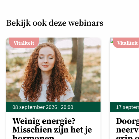
Bekijk ook deze webinars
Vitaliteit
Vitaliteit
08 september 2026 | 20:00
17 septem
Weinig energie?
Doorg
Misschien zijn het je
neerv
hormonen
grip o