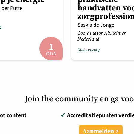
handvatten vo
 der Putte
zorgprofession
Saskia de Jonge
n
Coördinator Alzheimer
Nederland
1
Ouderenzorg
ODA
Join the community en ga vo
ot content
✓
Accreditatiepunten verdi
Aanmelden