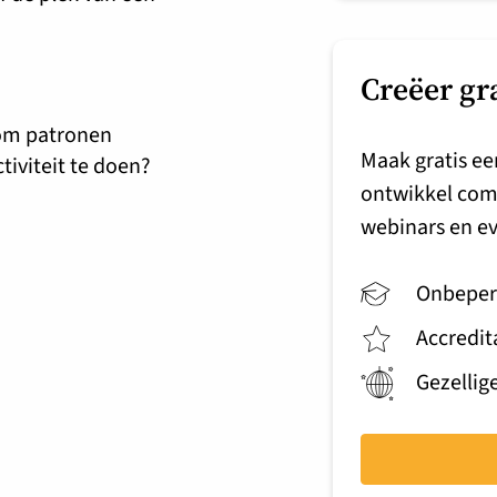
Creëer gr
n om patronen
Maak gratis ee
tiviteit te doen?
ontwikkel com
webinars en e
Onbeper
Accredit
Gezellig