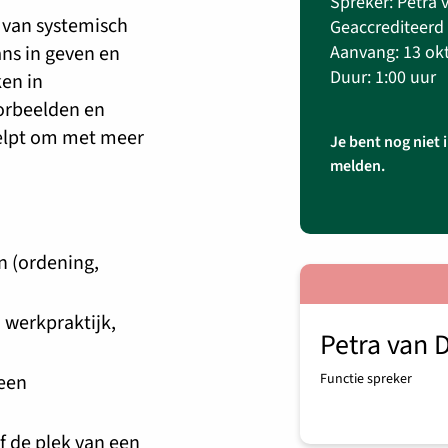
Spreker: Petra
 van systemisch
Geaccrediteerd 
ans in geven en
Aanvang: 13 okt
Duur: 1:00 uur
en in
oorbeelden en
helpt om met meer
Je bent nog niet 
melden.
n (ordening,
 werkpraktijk,
Petra van 
 een
Functie spreker
f de plek van een