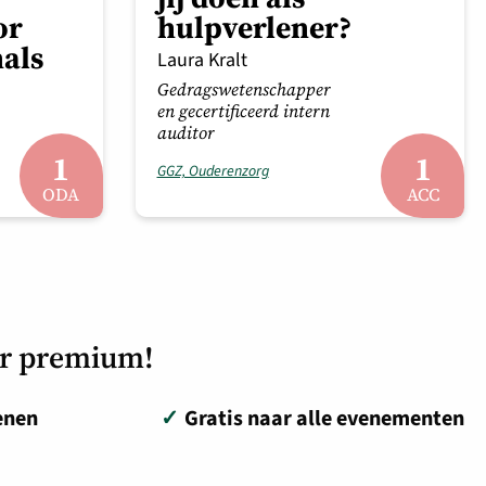
or
hulpverlener?
als
Laura Kralt
Gedragswetenschapper
en gecertificeerd intern
auditor
1
1
GGZ, Ouderenzorg
ODA
ACC
or premium!
enen
✓
Gratis naar alle evenementen