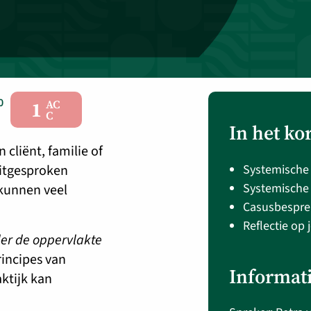
0
1
AC
C
In het ko
n cliënt, familie of
uitgesproken
Systemische 
Systemische
kunnen veel
Casusbespre
Reflectie op
der de oppervlakte
incipes van
Informat
aktijk kan