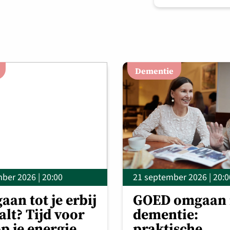
Dementie
ber 2026 | 20:00
21 september 2026 | 20:0
aan tot je erbij
GOED omgaan
alt? Tijd voor
dementie:
p je energie
praktische