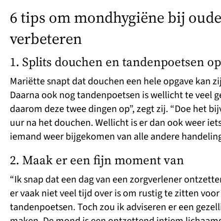
6 tips om mondhygiëne bij oude
verbeteren
1. Splits douchen en tandenpoetsen op
Mariëtte snapt dat douchen een hele opgave kan zi
Daarna ook nog tandenpoetsen is wellicht te veel g
daarom deze twee dingen op”, zegt zij. “Doe het bi
uur na het douchen. Wellicht is er dan ook weer iet
iemand weer bijgekomen van alle andere handelin
2. Maak er een fijn moment van
“Ik snap dat een dag van een zorgverlener ontzetten
er vaak niet veel tijd over is om rustig te zitten voor
tandenpoetsen. Toch zou ik adviseren er een gezel
maken. De mond is een ontzettend intiem lichaamsde