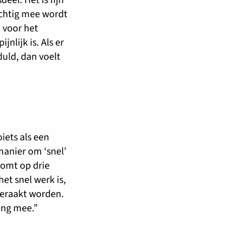
ichtig mee wordt
 voor het
nlijk is. Als er
eduld, dan voelt
oiets als een
manier om ‘snel’
komt op drie
et snel werk is,
geraakt worden.
ing mee.”