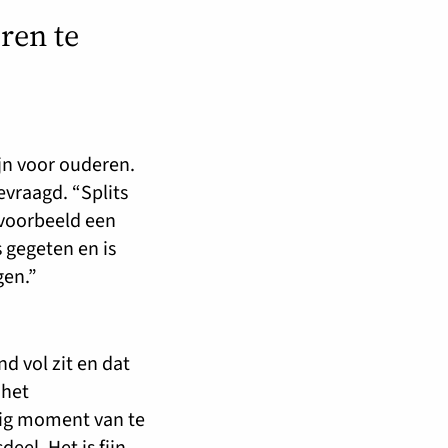
ren te
jn voor ouderen.
evraagd. “Splits
jvoorbeeld een
s gegeten en is
gen.”
d vol zit en dat
 het
lig moment van te
el. Het is fijn