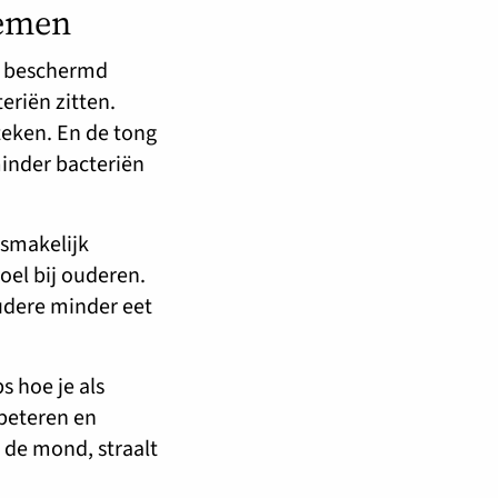
lemen
d beschermd
eriën zitten.
teken. En de tong
minder bacteriën
nsmakelijk
oel bij ouderen.
oudere minder eet
 hoe je als
beteren en
 de mond, straalt