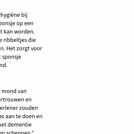
hygiëne bij
sponsje op een
t kan worden.
 ribbeltjes die
n. Het zorgt voor
t sponsje
nd.
 de mond van
ertrouwen en
gverlener zouden
jas aan te doen en
met dementie
wen scheppen.”