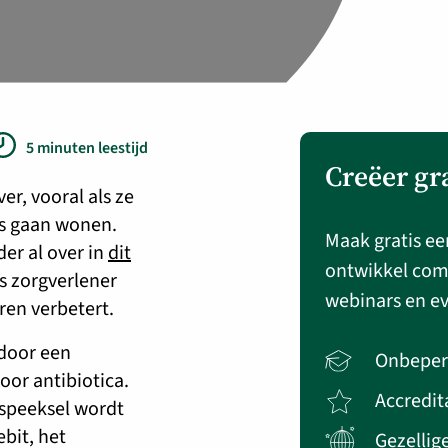
5 minuten leestijd
Creëer gr
r, vooral als ze
is gaan wonen.
Maak gratis ee
er al over in
dit
ontwikkel com
ls zorgverlener
webinars en e
ren verbetert.
door een
Onbeper
oor antibiotica.
Accredit
speeksel wordt
bit, het
Gezellig