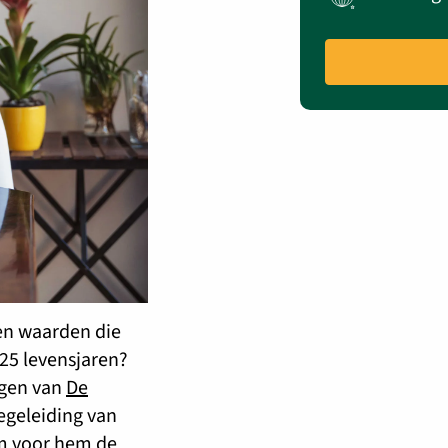
 en waarden die
25 levensjaren?
ngen van
De
egeleiding van
om voor hem de