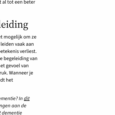
 al tot een beter
leiding
et mogelijk om ze
 leiden vaak aan
betekenis verliest.
de begeleiding van
het gevoel van
ruk. Wanneer je
dt het
ementie? In
dit
angen aan de
t dementie