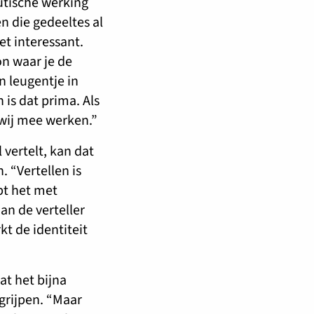
utische werking
n die gedeeltes al
iet interessant.
n waar je de
n leugentje in
 is dat prima. Als
 wij mee werken.”
vertelt, kan dat
 “Vertellen is
pt het met
n de verteller
kt de identiteit
t het bijna
grijpen. “Maar