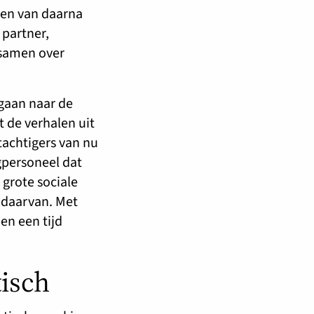
ten van daarna
 partner,
 samen over
 gaan naar de
t de verhalen uit
 tachtigers van nu
gpersoneel dat
 grote sociale
 daarvan. Met
n een tijd
tisch