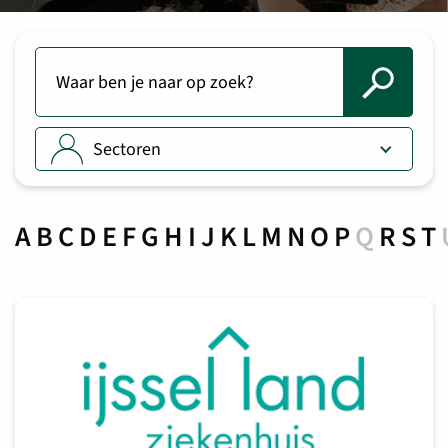
Sectoren
A
B
C
D
E
F
G
H
I
J
K
L
M
N
O
P
Q
R
S
T