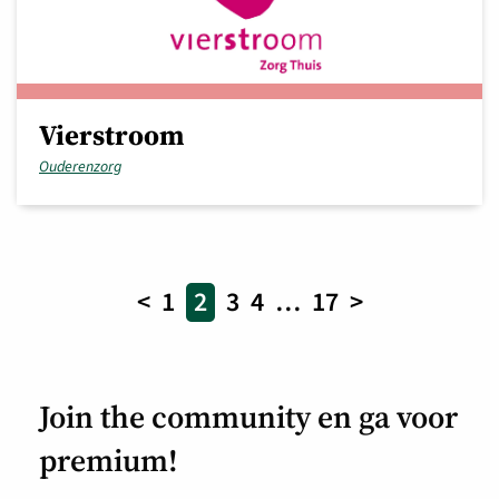
Vierstroom
Ouderenzorg
<
1
2
3
4
…
17
>
Join the community en ga voor
premium!