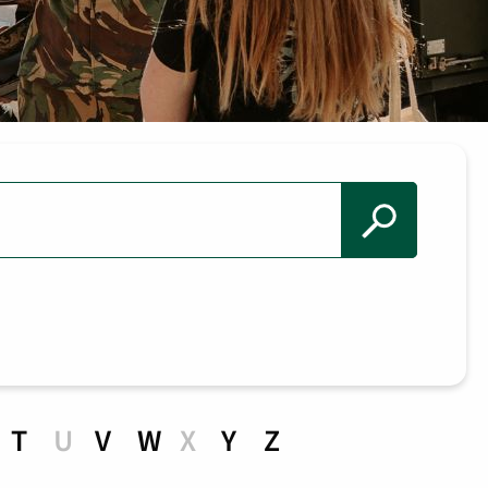
T
U
V
W
X
Y
Z