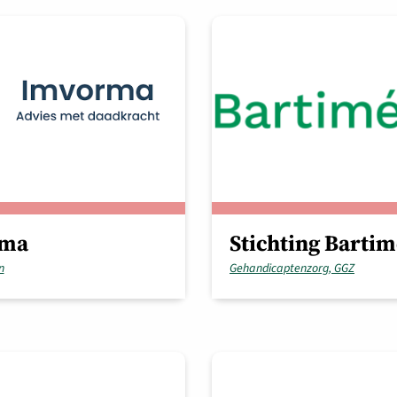
rma
Stichting Barti
n
Gehandicaptenzorg, GGZ