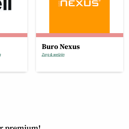
Buro Nexus
g
Zorg & welzijn
or premium!