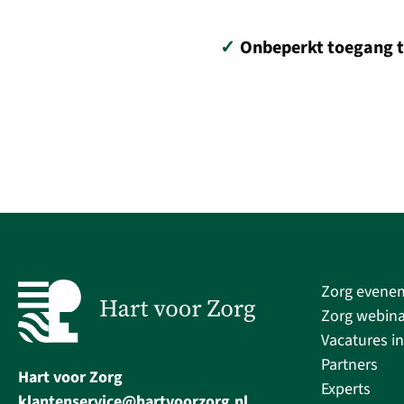
✓
Onbeperkt toegang t
Zorg evene
Zorg webina
Vacatures in
Partners
Hart voor Zorg
Experts
klantenservice@hartvoorzorg.nl