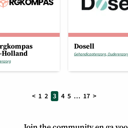
orgkompas
Dosell
-Holland
Gehandicaptenzorg, Ouderenzor
enzorg
<
1
2
3
4
5
…
17
>
Join the community en ga vo