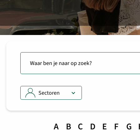
Sectoren
A
B
C
D
E
F
G