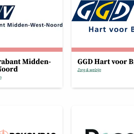
rabant Midden-
GGD Hart voor B
Noord
Zorg & welzijn
n