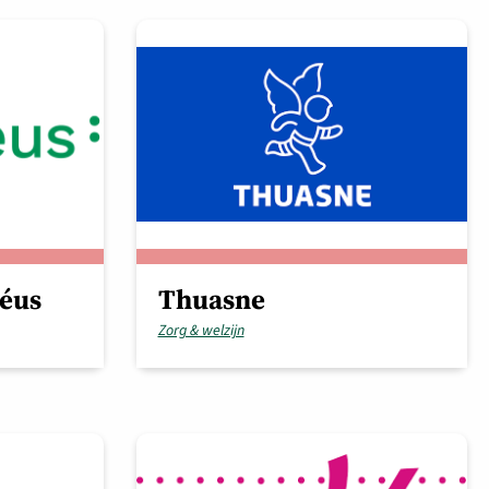
méus
Thuasne
Zorg & welzijn