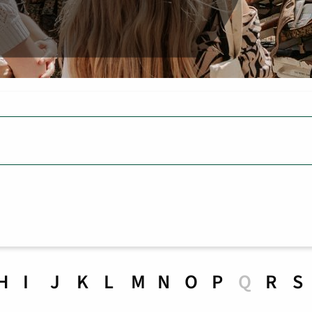
H
I
J
K
L
M
N
O
P
Q
R
S